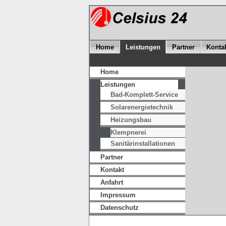
Home
Leistungen
Partner
Konta
Home
Leistungen
Bad-Komplett-Service
Solarenergietechnik
Heizungsbau
Klempnerei
Sanitärinstallationen
Partner
Kontakt
Anfahrt
Impressum
Datenschutz